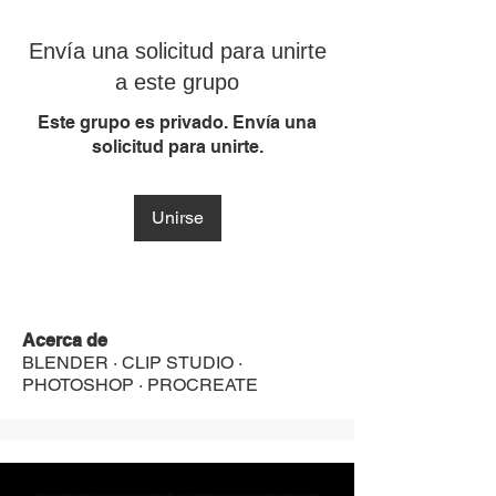
Envía una solicitud para unirte
a este grupo
Este grupo es privado. Envía una
solicitud para unirte.
Unirse
Acerca de
BLENDER · CLIP STUDIO ·
PHOTOSHOP · PROCREATE
MST Concept Design Academy no cuenta con sucursales. Los profesores MST (únicos y acreditados como tales) son los que aparecen publicados en nuestra