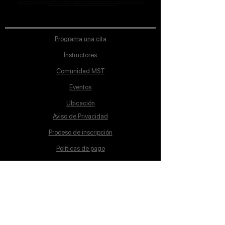
sección de Profesores; cualquiera que se ostente como tal pero no aparezca en dicha sección será desconocido en automático por la escuela. Todos los
materiales académicos mostrados en clase, así como en los grupos académicos son propiedad de MST Concept Design Academy, están registrados ante la
autoridad correspondiente y por tanto está prohibida su reproducción parcial o total.
Programa una cita
Instructores
Comunidad MST
Eventos
Ubicación
Aviso de Privacidad
Proceso de inscripción
Políticas de pago
Política de Inclusión
Reglamento
Contacto