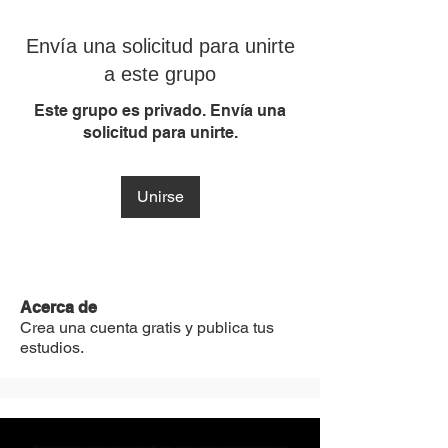
Envía una solicitud para unirte
a este grupo
Este grupo es privado. Envía una
solicitud para unirte.
Unirse
Acerca de
Crea una cuenta gratis y publica tus
estudios.
MST Concept Design Academy no cuenta con sucursales. Los profesores MST (únicos y acreditados como tales) son los que aparecen publicados en nuestra