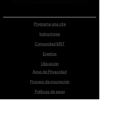
sección de Profesores; cualquiera que se ostente como tal pero no aparezca en dicha sección será desconocido en automático por la escuela. Todos los
materiales académicos mostrados en clase, así como en los grupos académicos son propiedad de MST Concept Design Academy, están registrados ante la
autoridad correspondiente y por tanto está prohibida su reproducción parcial o total.
Programa una cita
Instructores
Comunidad MST
Eventos
Ubicación
Aviso de Privacidad
Proceso de inscripción
Políticas de pago
Política de Inclusión
Reglamento
Contacto