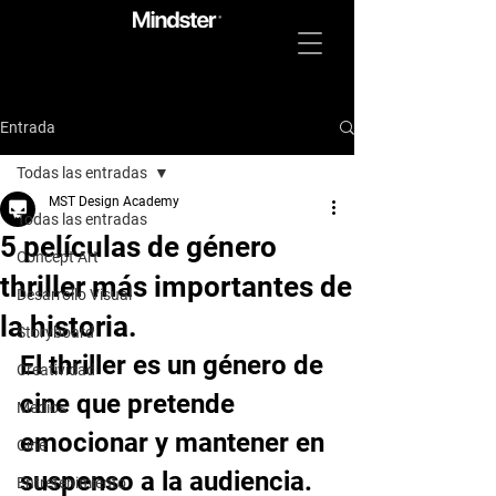
Entrada
Todas las entradas
MST Design Academy
Todas las entradas
5 películas de género
Concept Art
thriller más importantes de
Desarrollo Visual
la historia.
Storyboard
El thriller es un género de 
Creatividad
cine que pretende 
Medios
emocionar y mantener en 
Cine
suspenso a la audiencia. 
Entretenimiento