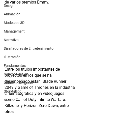
de varios premios Emmy. 
Design
Animación
Modelado 3D
Management
Narrativa
Diseñadores de Entretenimiento
Ilustración
Fundamentos
Entre los títulos importantes de 
Concept Design
proyectos en los que se ha 
desempeñado están: Blade Runner 
Concept Designers
2049 y Game of Thrones en la industria 
Storytelling
cinematográfica y en videojuegos 
como Call of Duty Infinite Warfare, 
AI
Killzone  y Horizon Zero Dawn, entre 
otros.