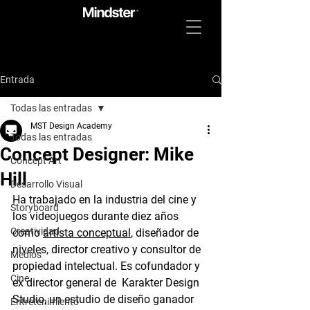
Entrada
Todas las entradas
MST Design Academy
Todas las entradas
Concept Designer: Mike
Concept Art
Hill
Desarrollo Visual
Ha trabajado en la industria del cine y 
Storyboard
los videojuegos durante diez años 
Creatividad
como 
artista conceptual
, diseñador de 
niveles, director creativo y consultor de 
Medios
propiedad intelectual. Es cofundador y 
Cine
ex director general de  Karakter Design 
Studio, un estudio de diseño ganador 
Entretenimiento