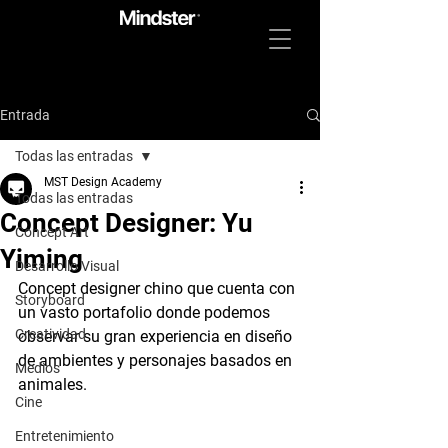
Entrada
Todas las entradas
MST Design Academy
Todas las entradas
Concept Designer: Yu
Concept Art
Yiming
Desarrollo Visual
Concept designer chino que cuenta con 
Storyboard
un vasto portafolio donde podemos 
Creatividad
observar su gran experiencia en diseño 
de ambientes y personajes basados en 
Medios
animales. 
Cine
Entretenimiento