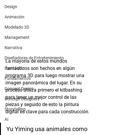
Design
Animación
Modelado 3D
Management
Narrativa
Diseñadores de Entretenimiento
La mayoría de estos mundos 
fantásticos son hechos en algún 
Ilustración
programa 3D para luego mostrar una 
Fundamentos
imagen panorámica del lugar. En su 
Concept Design
proceso utiliza primero el kitbashing 
para tener un mejor control de las 
Concept Designers
piezas y seguido de esto la pintura 
Storytelling
digital es clave para cada construcción. 
AI
Yu Yiming usa animales como 