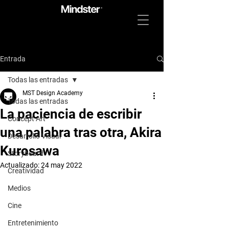
Entrada
Todas las entradas
MST Design Academy
Todas las entradas
La paciencia de escribir
Concept Art
una palabra tras otra, Akira
Desarrollo Visual
Kurosawa
Storyboard
Actualizado:
24 may 2022
Creatividad
Medios
Cine
Entretenimiento