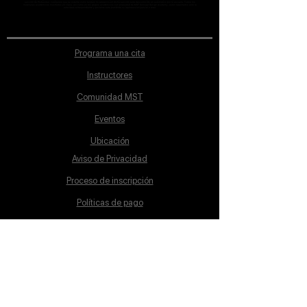
sección de Profesores; cualquiera que se ostente como tal pero no aparezca en dicha sección será desconocido en automático por la escuela. Todos los
materiales académicos mostrados en clase, así como en los grupos académicos son propiedad de MST Concept Design Academy, están registrados ante la
autoridad correspondiente y por tanto está prohibida su reproducción parcial o total.
Programa una cita
Instructores
Comunidad MST
Eventos
Ubicación
Aviso de Privacidad
Proceso de inscripción
Políticas de pago
Política de Inclusión
Reglamento
Contacto