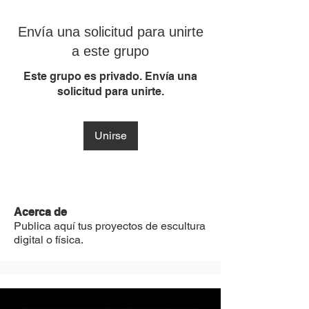
Envía una solicitud para unirte
a este grupo
Este grupo es privado. Envía una
solicitud para unirte.
Unirse
Acerca de
Publica aquí tus proyectos de escultura
digital o física.
MST Concept Design Academy no cuenta con sucursales. Los profesores MST (únicos y acreditados como tales) son los que aparecen publicados en nuestra