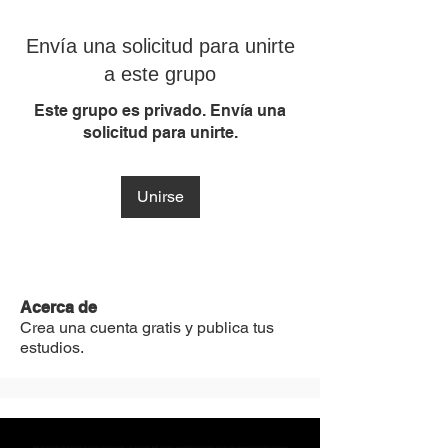
Envía una solicitud para unirte
a este grupo
Este grupo es privado. Envía una
solicitud para unirte.
Unirse
Acerca de
Crea una cuenta gratis y publica tus
estudios.
MST Concept Design Academy no cuenta con sucursales. Los profesores MST (únicos y acreditados como tales) son los que aparecen publicados en nuestra