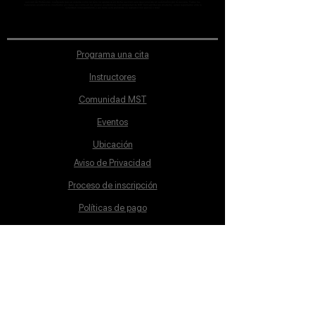
sección de Profesores; cualquiera que se ostente como tal pero no aparezca en dicha sección será desconocido en automático por la escuela. Todos los
materiales académicos mostrados en clase, así como en los grupos académicos son propiedad de MST Concept Design Academy, están registrados ante la
autoridad correspondiente y por tanto está prohibida su reproducción parcial o total.
Programa una cita
Instructores
Comunidad MST
Eventos
Ubicación
Aviso de Privacidad
Proceso de inscripción
Políticas de pago
Política de Inclusión
Reglamento
Contacto