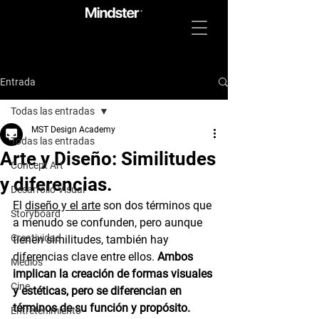
Entrada
Todas las entradas
MST Design Academy
Todas las entradas
Arte y Diseño: Similitudes
Concept Art
y diferencias.
Desarrollo Visual
El 
diseño y el arte
 son dos términos que 
Storyboard
a menudo se confunden, pero aunque 
Creatividad
tienen similitudes, también hay 
diferencias clave entre ellos. 
Ambos 
Medios
implican la creación de formas visuales 
Cine
y estéticas, pero se diferencian en 
términos de su función y propósito.
Entretenimiento