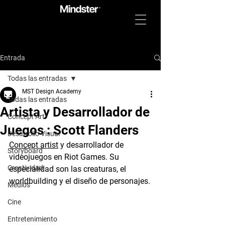
Entrada
Todas las entradas
MST Design Academy
Todas las entradas
Artista y Desarrollador de
Concept Art
Juegos : Scott Flanders
Desarrollo Visual
Concept artist
 y desarrollador de 
Storyboard
videojuegos en Riot Games. Su 
Creatividad
especialidad son las creaturas, el 
worldbuilding y el diseño de personajes.
Medios
Cine
Entretenimiento