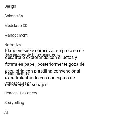
Design
Animación
Modelado 3D
Management
Narrativa
Flanders suele comenzar su proceso de 
Diseñadores de Entretenimiento
desarrollo explorando con siluetas y 
forma en papel, posteriormente goza de 
Ilustración
esculpirla con plastilina convencional 
Fundamentos
experimientando con conceptos de 
Concept Design
mechas y personajes.
Concept Designers
Storytelling
AI