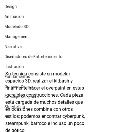
Design
Animación
Modelado 3D
Management
Narrativa
Diseñadores de Entretenimiento
Ilustración
Su técnica consiste en 
modelar 
Fundamentos
espacios 3D
, realizar el kitbash y 
Concept Design
finalmente hacer el overpaint en estas 
increíbles construcciones. Cada pieza 
Concept Designers
está cargada de muchos detalles que 
Storytelling
en ocasiones combina con otros 
estilos; podemos encontrar cyberpunk, 
AI
steampunk, barroco e incluso un poco 
de gótico.