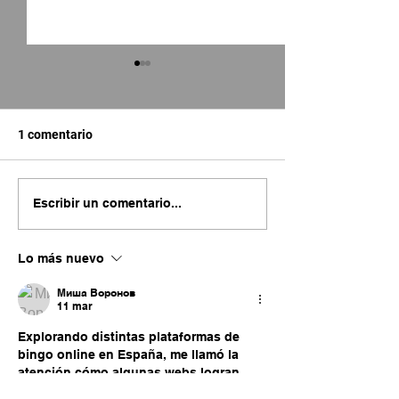
1 comentario
Concept Designe
Concept Artist: Sergio
Escribir un comentario...
Castañeda
Lo más nuevo
Миша Воронов
11 mar
Explorando distintas plataformas de 
bingo online en España, me llamó la 
atención cómo algunas webs logran 
mantener un equilibrio entre la claridad 