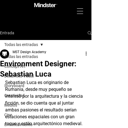
Entrada
Todas las entradas
MST Design Academy
Todas las entradas
Environment Designer:
Concept Art
Sebastian Luca
Desarrollo Visual
Sebastian Luca es originario de 
Storyboard
Rumania, desde muy pequeño se 
Creatividad
interesó por la arquitectura y la ciencia 
ficción, se dio cuenta que al juntar 
Medios
ambas pasiones el resultado serían 
Cine
estaciones espaciales con un gran 
toque y estilo arquitectónico medieval.
Entretenimiento