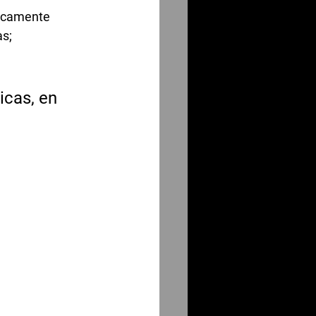
nicamente 
s; 
icas, en 