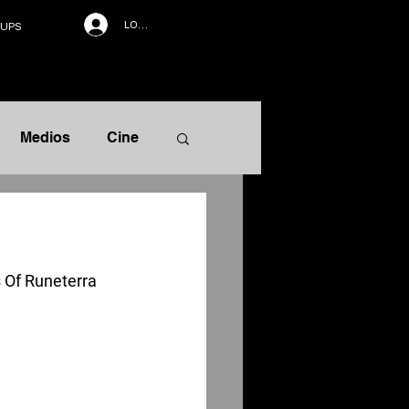
LOG IN
UPS
Medios
Cine
rrativa
 Of Runeterra 