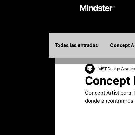
Todas las entradas
Concept A
MST Design Acade
Entretenimiento
Design
Concept 
Concept Artis
t para
Diseñadores de Entretenimie
donde encontramos un
Concept Designers
Story