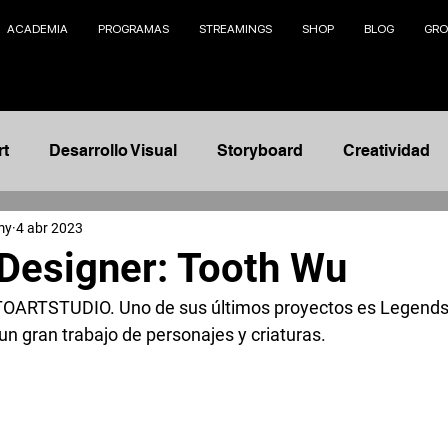
ACADEMIA
PROGRAMAS
STREAMINGS
SHOP
BLOG
GRO
rt
Desarrollo Visual
Storyboard
Creatividad
my
4 abr 2023
Animación
Modelado 3D
Management
Na
Designer: Tooth Wu
 TOARTSTUDIO. Uno de sus últimos proyectos es Legends
nto
Ilustración
Fundamentos
Concept Design
 gran trabajo de personajes y criaturas. 
telling
AI