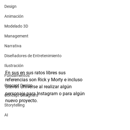
Design
Animación
Modelado 3D
Management
Narrativa
Diseñadores de Entretenimiento
Ilustración
En sus en sus ratos libres sus 
Fundamentos
referencias son Rick y Morty e incluso 
Concept Design
Steven Universe al realizar algún 
personaje para Instagram o para algún 
Concept Designers
nuevo proyecto.
Storytelling
AI