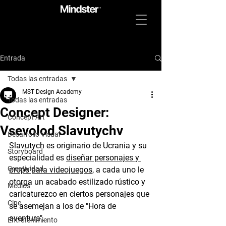
Entrada
Todas las entradas
MST Design Academy
Todas las entradas
Concept Designer:
Concept Art
Vsevolod Slavutychv
Desarrollo Visual
Slavutych es originario de Ucrania y su 
Storyboard
especialidad es 
diseñar personajes y 
Creatividad
props para videojuegos
, a cada uno le 
otorga un acabado estilizado rústico y 
Medios
caricaturezco en ciertos personajes que 
Cine
se asemejan a los de "Hora de 
aventura". 
Entretenimiento