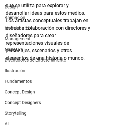
que se utiliza para explorar y 
Design
desarrollar ideas para estos medios. 
Animación
Los artistas conceptuales trabajan en 
estrecha colaboración con directores y 
Modelado 3D
diseñadores para crear 
Management
representaciones visuales de 
Narrativa
personajes, escenarios y otros 
elementos de una historia o mundo.
Diseñadores de Entretenimiento
Ilustración
Fundamentos
Concept Design
Concept Designers
Storytelling
AI