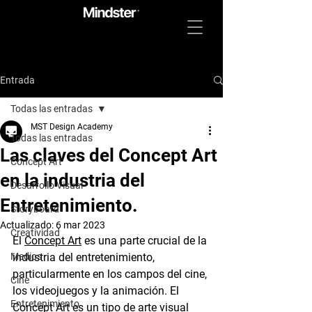
Entrada
Todas las entradas
MST Design Academy
Todas las entradas
Las claves del Concept Art
Concept Art
en la industria del
Desarrollo Visual
Entretenimiento.
Storyboard
Actualizado:
6 mar 2023
Creatividad
El 
Concept Art
 es una parte crucial de la 
Medios
industria del entretenimiento, 
particularmente en los campos del cine, 
Cine
los videojuegos y la animación. El 
Entretenimiento
Concept Art
 es un tipo de arte visual 