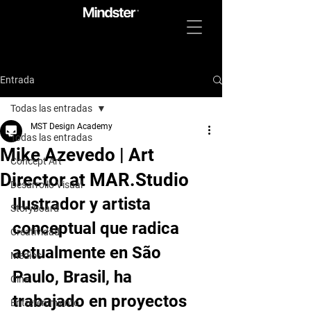
Entrada
Todas las entradas
MST Design Academy
Todas las entradas
Mike Azevedo | Art
Concept Art
Director at MAR.Studio
Desarrollo Visual
Ilustrador y artista 
Storyboard
conceptual que radica 
Creatividad
actualmente en São 
Medios
Paulo, Brasil, ha 
Cine
trabajado en proyectos 
Entretenimiento