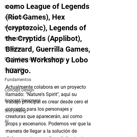
como League of Legends 
Design
(Riot Games), Hex 
Animación
(cryptozoic), Legends of 
Modelado 3D
the Cryptids (Applibot), 
Management
Blizzard, Guerrilla Games, 
Narrativa
Games Workshop y Lobo 
Diseñadores de Entretenimiento
huargo.
Ilustración
Fundamentos
Actualmente colabora en un proyecto 
Concept Design
llamado: "Nature's Spirit", aquí su 
Concept Designers
trabajo principal es crear desde cero el 
concepto para los personajes y 
Storytelling
creaturas que aparecerán, así como 
AI
props y escenarios. Podemos ver que la 
manera de llegar a la solución de 