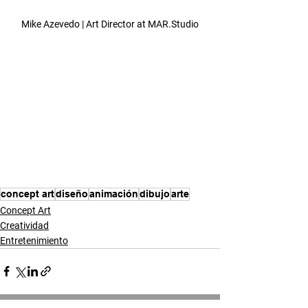
Mike Azevedo | Art Director at MAR.Studio
Escuela para dibujar 
Pasos para dibujar caras 
Como dibujar animales 
Donde estudiar Concept 
art y animación en 
México 
concept art
diseño
animación
dibujo
arte
Concept Art
Creatividad
Entretenimiento