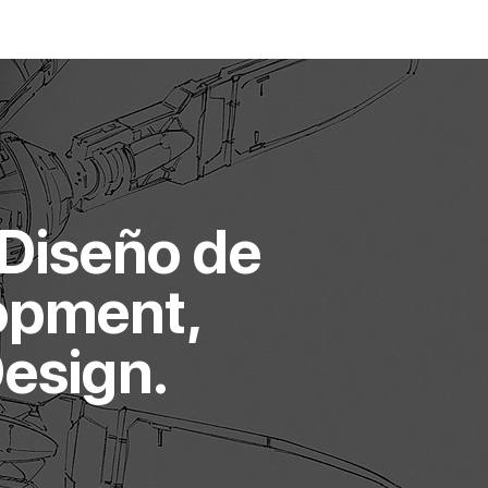
LOG IN
UPS
 Diseño de
lopment,
Design.