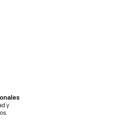
ionales
ad y
os.