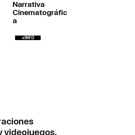
Narrativa
Cinematográfic
a
+INFO
traciones
y videojuegos.