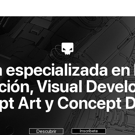
ACADEMIA
PROGRAMAS
STREAMINGS
SHOP
BLOG
GRO
especializada en
ión, Visual Deve
t Art y Concept 
Descubrir
Inscríbete