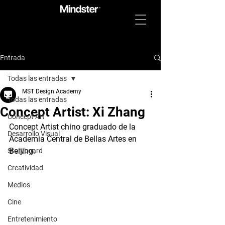
Entrada
Todas las entradas
MST Design Academy
Todas las entradas
Concept Artist: Xi Zhang
Concept Art
Concept Artist chino graduado de la 
Desarrollo Visual
Academia Central de Bellas Artes en 
Beijing.
Storyboard
Creatividad
Medios
Cine
Entretenimiento