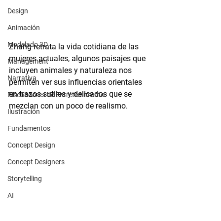
Design
Animación
Modelado 3D
Zhang retrata la vida cotidiana de las 
mujeres actuales, algunos paisajes que 
Management
incluyen animales y naturaleza nos 
Narrativa
permiten ver sus influencias orientales 
en trazos sutiles y delicados que se 
Diseñadores de Entretenimiento
mezclan con un poco de realismo. 
Ilustración
Fundamentos
Concept Design
Concept Designers
Storytelling
AI