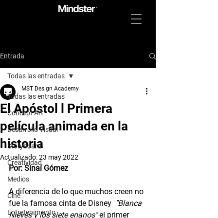
Entrada
Todas las entradas
MST Design Academy
Todas las entradas
El Apóstol l Primera
Concept Art
película animada en la
Desarrollo Visual
historia
Storyboard
Actualizado:
23 may 2022
Creatividad
Por: Sinaí Gómez 
Medios
A diferencia de lo que muchos creen no 
Cine
fue la famosa cinta de Disney  
"Blanca 
Entretenimiento
Nieves y los siete enanos"
 el 
primer 