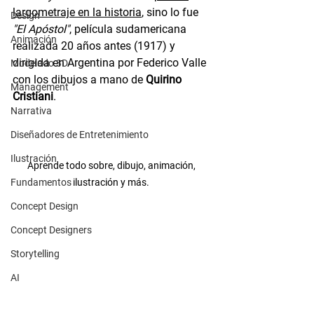
largometraje en la historia
, sino lo fue 
Design
"El Apóstol"
, película sudamericana 
Animación
realizada 20 años antes (1917) y 
dirigida en Argentina por Federico Valle 
Modelado 3D
con los dibujos a mano de 
Quirino 
Management
Cristiani
. 
Narrativa
Diseñadores de Entretenimiento
Ilustración
Aprende todo sobre, dibujo, animación, 
Fundamentos
ilustración y más. 
Concept Design
Concept Designers
Storytelling
AI