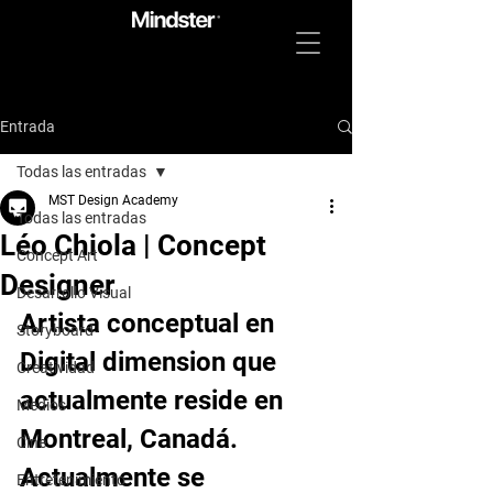
Entrada
Todas las entradas
MST Design Academy
Todas las entradas
Léo Chiola | Concept
Concept Art
Designer
Desarrollo Visual
Artista conceptual en 
Storyboard
Digital dimension que 
Creatividad
actualmente reside en 
Medios
Montreal, Canadá. 
Cine
Actualmente se 
Entretenimiento