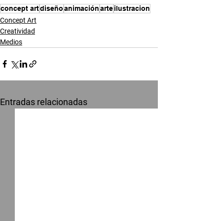
concept art
diseño
animación
arte
ilustracion
Concept Art
Creatividad
Medios
Entradas relacionadas