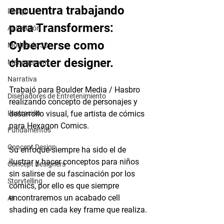
encuentra trabajando 
Design
para Transformers: 
Animación
Cyberverse como 
Modelado 3D
character designer.
Management
Narrativa
Trabajó para Boulder Media / Hasbro 
Diseñadores de Entretenimiento
realizando concepto de personajes y 
Ilustración
desarrollo visual, fue artista de cómics 
para Hexagon Comics. 
Fundamentos
Concept Design
Su enfoque siempre ha sido el de 
ilustrar y hacer conceptos para niños 
Concept Designers
sin salirse de su fascinación por los 
Storytelling
cómics, por ello es que siempre 
encontraremos un acabado cell 
AI
shading en cada key frame que realiza.