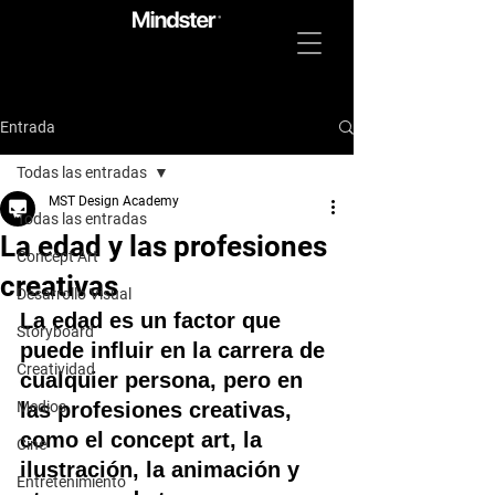
Entrada
Todas las entradas
MST Design Academy
Todas las entradas
La edad y las profesiones
Concept Art
creativas
Desarrollo Visual
La edad es un factor que 
Storyboard
puede influir en la carrera de 
Creatividad
cualquier persona, pero en 
Medios
las profesiones creativas, 
como el concept art, la 
Cine
ilustración, la animación y 
Entretenimiento