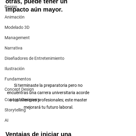
otras, puede tener un 
Design
impacto aún mayor.
Animación
Modelado 3D
Management
Narrativa
Diseñadores de Entretenimiento
Ilustración
Fundamentos
Si terminaste la preparatoria pero no 
Concept Design
encuentras una carrera universitaria acorde 
Concept Designers
a tus intereses profesionales; este master 
mejorará tu futuro laboral.
Storytelling
AI
Ventajas de iniciar una 