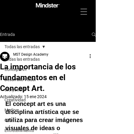
Entrada
Todas las entradas
MST Design Academy
Todas las entradas
La importancia de los
Concept Art
fundamentos en el
Desarrollo Visual
Concept Art.
Storyboard
Actualizado:
15 ene 2024
Creatividad
El concept art es una 
Medios
disciplina artística que se 
utiliza para crear imágenes 
Cine
visuales de ideas o 
Entretenimiento