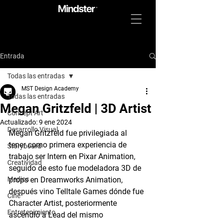
Entrada
Todas las entradas
MST Design Academy
Todas las entradas
Megan Gritzfeld | 3D Artist
Concept Art
Actualizado:
9 ene 2024
Desarrollo Visual
Megan Gritzfeld fue privilegiada al 
tener como primera experiencia de 
Storyboard
trabajo ser Intern en Pixar Animation, 
Creatividad
seguido de esto fue modeladora 3D de 
Medios
props en Dreamworks Animation, 
después vino Telltale Games dónde fue 
Cine
Character Artist, posteriormente 
Entretenimiento
ascendió a Lead del mismo 