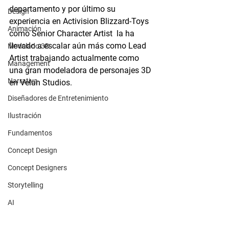
departamento y por último su 
Design
experiencia en Activision Blizzard-Toys 
Animación
como Senior Character Artist  la ha 
llevado a escalar aún más como Lead 
Modelado 3D
Artist trabajando actualmente como 
Management
una gran modeladora de personajes 3D 
Narrativa
en Velan Studios.
Diseñadores de Entretenimiento
Ilustración
Fundamentos
Concept Design
Concept Designers
Storytelling
AI