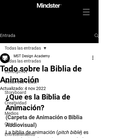
Entrada
Todas las entradas
MST Design Academy
Todas las entradas
Todo sobre la Biblia de
Concept Art
Animación
Desarrollo Visual
Actualizado:
4 nov 2022
Storyboard
¿Que es la Biblia de 
Creatividad
Animación?
Medios
(Carpeta de Animación o Biblia 
Cine
Audiovisual)
La biblia de animación (
pitch bible
) es 
Entretenimiento