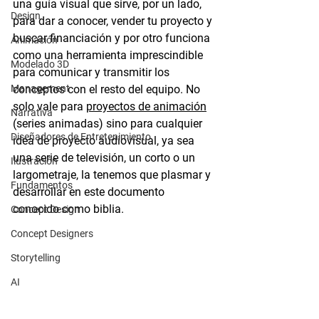
una guía visual que sirve, por un lado, 
Design
para dar a conocer, vender tu proyecto y 
buscar financiación y por otro funciona 
Animación
como una herramienta imprescindible 
Modelado 3D
para comunicar y transmitir los 
Management
conceptos con el resto del equipo. No 
solo vale para 
proyectos de animación
Narrativa
(series animadas) sino para cualquier 
Diseñadores de Entretenimiento
idea de proyecto audiovisual, ya sea 
una serie de televisión, un corto o un 
Ilustración
largometraje, la tenemos que plasmar y 
Fundamentos
desarrollar en este documento 
conocido como biblia.
Concept Design
Concept Designers
Storytelling
AI