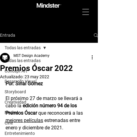
Entrada
Todas las entradas
MST Design Academy
Todas las entradas
Premios Óscar 2022
Concept Art
Actualizado:
23 may 2022
Desarrollo Visual
Por: Sinaí Gómez
Storyboard
El próximo 27 de marzo se llevará a 
Creatividad
cabo la 
edición número 94 de los 
Medios
Premios Óscar
 que reconocerá a las 
mejores películas
 estrenadas entre 
Cine
enero y diciembre de 2021. 
Entretenimiento