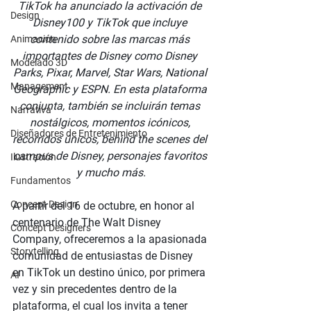
TikTok ha anunciado la activación de 
Design
Disney100 y TikTok que incluye 
contenido sobre las marcas más 
Animación
importantes de Disney como Disney 
Modelado 3D
Parks, Pixar, Marvel, Star Wars, National 
Management
Geographic y ESPN. En esta plataforma 
conjunta, también se incluirán temas 
Narrativa
nostálgicos, momentos icónicos, 
Diseñadores de Entretenimiento
recorridos únicos, behind the scenes del 
campus de Disney, personajes favoritos 
Ilustración
y mucho más.
Fundamentos
Concept Design
A partir del 16 de octubre, en honor al 
centenario de The Walt Disney 
Concept Designers
Company, ofreceremos a la apasionada 
Storytelling
comunidad de entusiastas de Disney 
en TikTok un destino único, por primera 
AI
vez y sin precedentes dentro de la 
plataforma, el cual los invita a tener 