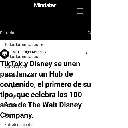
Entrada
Todas las entradas
MST Design Academy
Todas las entradas
TikTok y Disney se unen
Concept Art
para lanzar un Hub de
Desarrollo Visual
contenido, el primero de su
Storyboard
tipo, que celebra los 100
Creatividad
años de The Walt Disney
Medios
Company.
Cine
Entretenimiento