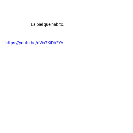
La piel que habito.
https://youtu.be/dWx7KiDb2YA
Conviértete en Concept Designer. 