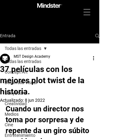
Entrada
Todas las entradas
MST Design Academy
Todas las entradas
37 películas con los
Concept Art
mejores plot twist de la
Desarrollo Visual
historia.
Storyboard
Actualizado:
8 jun 2022
Creatividad
Cuando un director nos 
Medios
toma por sorpresa y de 
Cine
repente da un giro súbito 
Entretenimiento