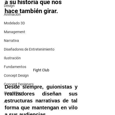
a su historia que nos 
Design
hace también girar. 
Animación
Modelado 3D
Management
Narrativa
Diseñadores de Entretenimiento
Ilustración
Fundamentos
Fight Club
Concept Design
Concept Designers
Desde siempre, guionistas y 
realizadores diseñan sus 
Storytelling
estructuras narrativas de tal 
AI
forma que mantengan en vilo 
a sus audiencias. 