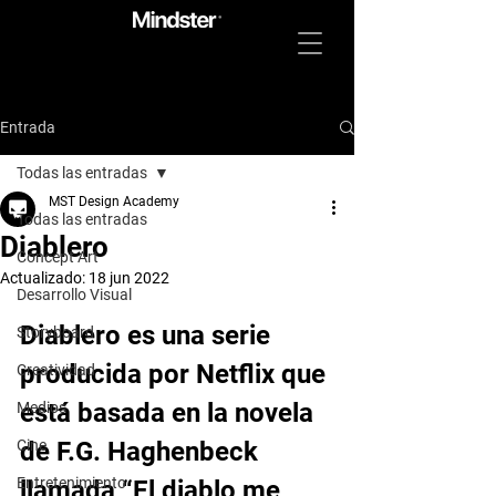
Entrada
Todas las entradas
MST Design Academy
Todas las entradas
Diablero
Concept Art
Actualizado:
18 jun 2022
Desarrollo Visual
Diablero es una serie 
Storyboard
producida por Netflix que 
Creatividad
está basada en la novela 
Medios
Cine
de F.G. Haghenbeck 
Entretenimiento
llamada “El diablo me 