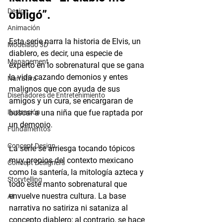
Design
obligó”.  
Animación
Esta serie narra la historia de Elvis, un 
Modelado 3D
diablero, es decir, una especie de 
Management
experto en lo sobrenatural que se gana 
la vida cazando demonios y entes 
Narrativa
malignos que con ayuda de sus 
Diseñadores de Entretenimiento
amigos y un cura, se encargaran de 
Ilustración
buscar a una niña que fue raptada por 
un demonio.
Fundamentos
Concept Design
La serie se arriesga tocando tópicos 
muy propios del contexto mexicano 
Concept Designers
como la santería, la mitología azteca y 
Storytelling
todo este manto sobrenatural que 
envuelve nuestra cultura. La base 
AI
narrativa no satiriza ni sataniza al 
concepto diablero; al contrario, se hace 