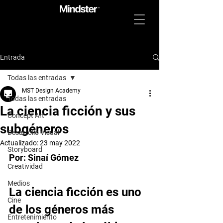
Entrada
Todas las entradas
MST Design Academy
Todas las entradas
La ciencia ficción y sus
Concept Art
subgéneros
Desarrollo Visual
Actualizado:
23 may 2022
Storyboard
Por: Sinaí Gómez
Creatividad
Medios
La ciencia ficción es uno 
Cine
de los géneros más 
Entretenimiento