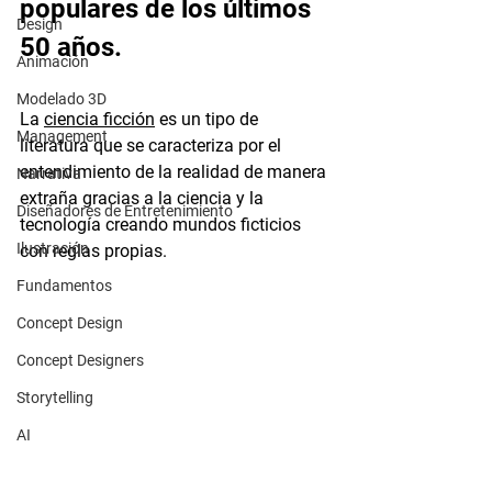
populares de los últimos 
Design
50 años.
Animación
Modelado 3D
La 
ciencia ficción
 es un tipo de 
Management
literatura que se caracteriza por el 
entendimiento de la realidad de manera 
Narrativa
extraña gracias a la ciencia y la 
Diseñadores de Entretenimiento
tecnología creando mundos ficticios 
Ilustración
con reglas propias.
Fundamentos
Concept Design
Concept Designers
Storytelling
AI