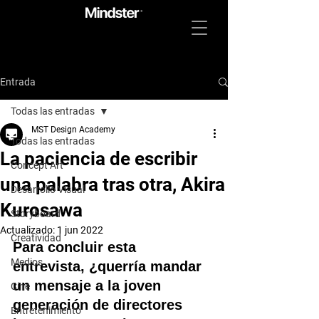
Entrada
Todas las entradas
MST Design Academy
Todas las entradas
La paciencia de escribir
Concept Art
una palabra tras otra, Akira
Desarrollo Visual
Kurosawa
Storyboard
Actualizado:
1 jun 2022
Creatividad
Para concluir esta 
Medios
entrevista, ¿querría mandar 
un mensaje a la joven 
Cine
generación de directores 
Entretenimiento