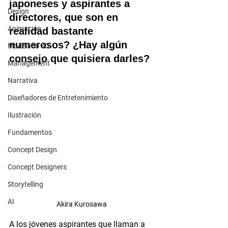
japoneses y aspirantes a 
Design
directores, que son en 
Animación
realidad bastante 
numerosos? ¿Hay algún 
Modelado 3D
consejo que quisiera darles?
Management
Narrativa
Diseñadores de Entretenimiento
Ilustración
Fundamentos
Concept Design
Concept Designers
Storytelling
AI
Akira Kurosawa
A los jóvenes aspirantes que llaman a 