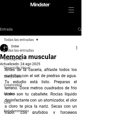
Entrada
Todas las entradas
Didier
Todas las entradas
Memoria muscular
Concept Art
Actualizado:
24 ago 2025
Desarrollo Visual
Antes de la cacería, afilaste todos los 
cuchillos con el set de piedras de agua. 
Storyboard
Tu estudio está listo. Preparas el 
Creatividad
terreno. Doce metros cuadrados de frío 
Medios
acero son tu caballete. Rocías líquido 
desinfectante con un atomizador, el olor 
Cine
a cloro te pica la nariz. Secas con un 
Entretenimiento
trapo. Los gruñidos y forcejeos 