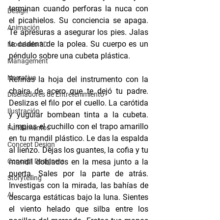
terminan cuando perforas la nuca con 
Design
el picahielos. Su conciencia se apaga. 
Animación
Te apresuras a asegurar los pies. Jalas 
la cadena de la polea. Su cuerpo es un 
Modelado 3D
péndulo sobre una cubeta plástica.
Management
Narrativa
Refinas la hoja del instrumento con la 
chaira de acero que te dejó tu padre. 
Diseñadores de Entretenimiento
Deslizas el filo por el cuello. La carótida 
Ilustración
y yugular bombean tinta a la cubeta. 
Limpias el cuchillo con el trapo amarillo 
Fundamentos
en tu mandil plástico. Le das la espalda 
Concept Design
al lienzo. Dejas los guantes, la cofia y tu 
Concept Designers
mandil doblados en la mesa junto a la 
puerta. Sales por la parte de atrás. 
Storytelling
Investigas con la mirada, las bahías de 
AI
descarga estáticas bajo la luna. Sientes 
el viento helado que silba entre los 