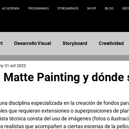
ACADEMIA
PROGRAMAS
STREAMINGS
SHOP
BLOG
GRO
rt
Desarrollo Visual
Storyboard
Creatividad
my
31 oct 2022
Animación
Modelado 3D
Management
Na
l Matte Painting y dónde 
nto
Ilustración
Fundamentos
Concept Design
una disciplina especializada en la creación de fondos pa
les que requieran extensiones o superposiciones de plan
telling
AI
ista técnica consta del uso de imágenes (fotos o ilustraci
s realistas que acompañen a ciertas escenas de la películ