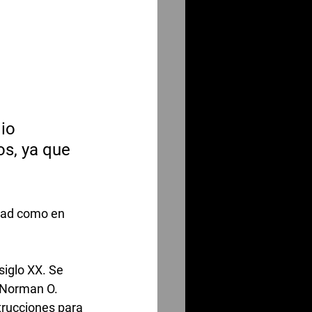
io 
s, ya que 
idad como en 
siglo XX. Se 
 Norman O. 
trucciones para 