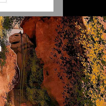
ept Art en México
a