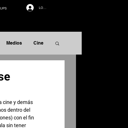
LOG IN
UPS
Medios
Cine
rrativa
se
ra cine y demás 
os dentro del 
ones) con el fin 
a sin tener 