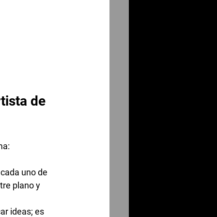
ista de 
ma: 
 cada uno de 
tre plano y 
r ideas; es 