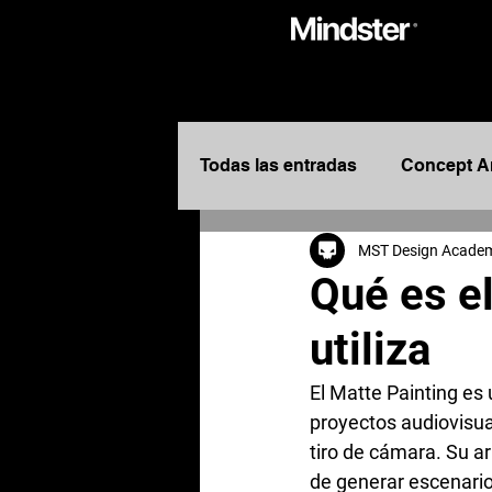
Todas las entradas
Concept A
MST Design Acade
Entretenimiento
Design
Qué es e
utiliza
Diseñadores de Entretenimie
El Matte Painting es 
proyectos audiovisua
Concept Designers
Story
tiro de cámara. Su ar
de generar escenario