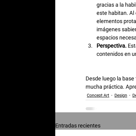
gracias a la hab
este habitan. Al
elementos protag
imágenes sabien
espacios necesar
Perspectiva.
 Es
contenidos en un
Desde luego la base 
mucha práctica. Apr
Concept Art
Design
D
Entradas recientes