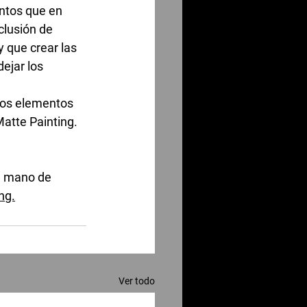
ntos que en 
clusión de 
 que crear las 
ejar los 
 los elementos 
Matte Painting.
a mano de 
ng.
Ver todo