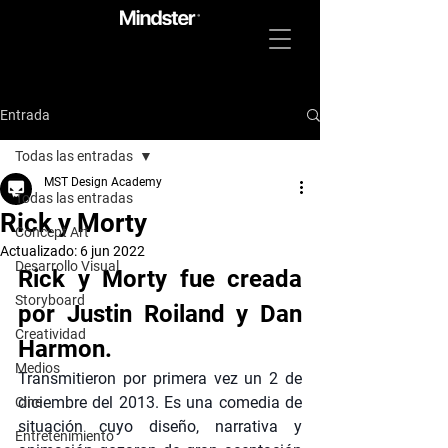
Entrada
Todas las entradas
MST Design Academy
Todas las entradas
Rick y Morty
Concept Art
Actualizado:
6 jun 2022
Desarrollo Visual
Rick y Morty fue creada 
Storyboard
por Justin Roiland y Dan 
Creatividad
Harmon.
Medios
Transmitieron por primera vez un 2 de 
diciembre del 2013. Es una comedia de 
Cine
situación cuyo diseño, narrativa y 
Entretenimiento