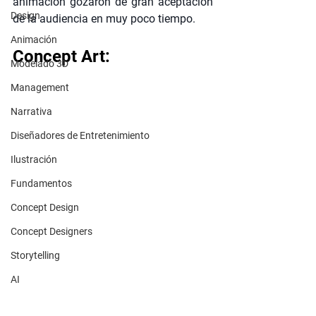
animación gozaron de gran aceptación 
Design
de la audiencia en muy poco tiempo. 
Animación
Concept Art:
Modelado 3D
Management
Narrativa
Diseñadores de Entretenimiento
Ilustración
Fundamentos
Concept Design
Concept Designers
Storytelling
AI