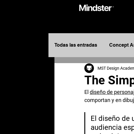
Todas las entradas
Concept A
MST Design Acade
Entretenimiento
Design
The Sim
El 
diseño de persona
Diseñadores de Entretenimie
comportan y en dibuja
Concept Designers
Story
El diseño de 
audiencia esp