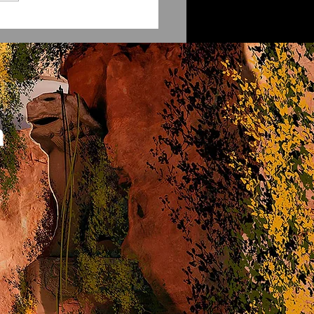
lix | Animación para
tos
a