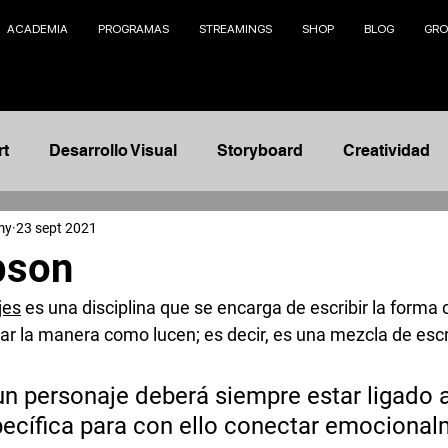
ACADEMIA
PROGRAMAS
STREAMINGS
SHOP
BLOG
GRO
rt
Desarrollo Visual
Storyboard
Creatividad
my
23 sept 2021
Animación
Modelado 3D
Management
Na
pson
jes
 es una disciplina que se encarga de escribir la forma
nto
Ilustración
Fundamentos
Concept Design
r la manera como lucen; es decir, es una mezcla de escrib
telling
AI
un personaje deberá siempre estar ligado 
ecífica para con ello conectar emocional