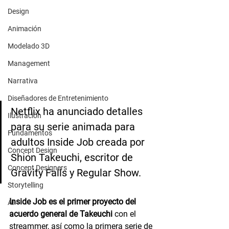
Design
Animación
Modelado 3D
Management
Narrativa
Diseñadores de Entretenimiento
Netflix ha anunciado detalles 
Ilustración
para su serie animada para 
Fundamentos
adultos Inside Job creada por 
Concept Design
Shion Takeuchi, escritor de 
Concept Designers
Gravity Falls y Regular Show.
Storytelling
Inside Job es el primer proyecto del 
AI
acuerdo general de Takeuchi
 con el 
streammer, así como la primera serie de 