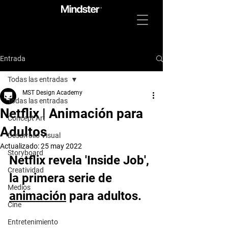
Entrada
Todas las entradas
MST Design Academy
Todas las entradas
Netflix | Animación para
Concept Art
Adultos
Desarrollo Visual
Actualizado:
25 may 2022
Storyboard
Netflix revela 'Inside Job', 
Creatividad
la primera serie de 
Medios
animación
 para adultos.
Cine
Entretenimiento