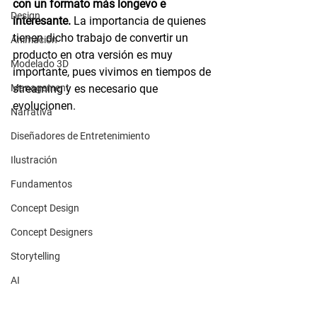
con un formato más longevo e 
Design
interesante.
 La importancia de quienes 
tienen dicho trabajo de convertir un 
Animación
producto en otra versión es muy 
Modelado 3D
importante, pues vivimos en tiempos de 
Management
streaming y es necesario que 
evolucionen.
Narrativa
Diseñadores de Entretenimiento
Ilustración
Fundamentos
Concept Design
Concept Designers
Storytelling
AI