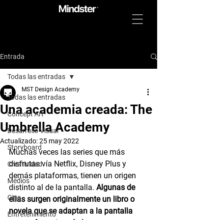
Entrada
Todas las entradas
MST Design Academy
Todas las entradas
Una academia creada: The
Concept Art
Umbrella Academy
Desarrollo Visual
Actualizado:
25 may 2022
Storyboard
Muchas veces las series que más 
disfrutas vía Netflix, Disney Plus y 
Creatividad
demás plataformas, tienen un origen 
Medios
distinto al de la pantalla. 
Algunas de 
Cine
ellas surgen originalmente un libro o 
novela que se adaptan a la pantalla 
Entretenimiento