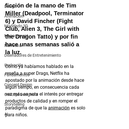
ficción de la mano de Tim 
Design
Miller (Deadpool, Terminator 
Animación
6) y David Fincher (Fight 
Modelado 3D
Club, Alien 3, The Girl with 
Management
the Dragon Tatto) y por fin 
hace unas semanas salió a 
Narrativa
la luz.
Diseñadores de Entretenimiento
Ilustración
Como ya habíamos hablado en la 
reseña a super Drags, Netflix ha 
Fundamentos
apostado por la animación desde hace 
Concept Design
algún tiempo, en consecuencia cada 
vez más se nota el interés por entregar 
Concept Designers
productos de calidad y en romper el 
Storytelling
paradigma de que la 
animación
 es solo 
AI
para niños.