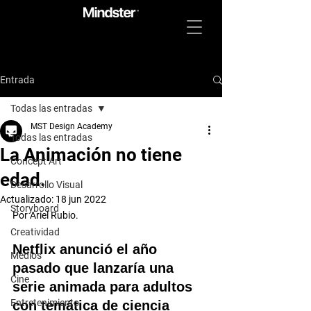
Entrada
Todas las entradas
MST Design Academy
Todas las entradas
La Animación no tiene
Concept Art
edad.
Desarrollo Visual
Actualizado:
18 jun 2022
Storyboard
Por Ariel Rubio.
Creatividad
Netflix anunció el año 
Medios
pasado que lanzaría una 
Cine
serie animada para adultos 
Entretenimiento
con temática de ciencia 