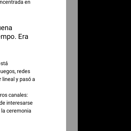
oncentrada en 
uena 
empo. Era 
stá 
juegos, redes 
lineal y pasó a 
ros canales: 
de interesarse 
 la ceremonia 