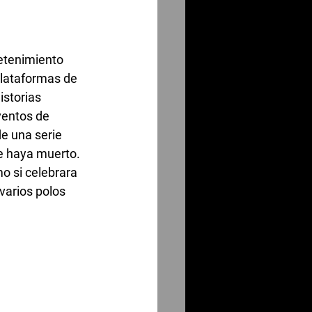
etenimiento 
plataformas de 
storias 
ventos de 
e una serie 
e haya muerto. 
o si celebrara 
varios polos 