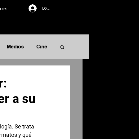
LOG IN
UPS
Medios
Cine
rrativa
r:
er a su
ogía. Se trata 
rmatos y qué 