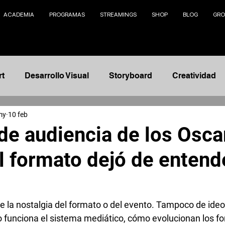
ACADEMIA
PROGRAMAS
STREAMINGS
SHOP
BLOG
GRO
rt
Desarrollo Visual
Storyboard
Creatividad
my
10 feb
Animación
Modelado 3D
Management
Na
de audiencia de los Osca
l formato dejó de entend
nto
Ilustración
Fundamentos
Concept Design
telling
AI
e la nostalgia del formato o del evento. Tampoco de ideol
funciona el sistema mediático, cómo evolucionan los fo