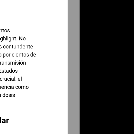
ntos.
ghlight. No 
ás contundente 
 por cientos de 
transmisión 
Estados 
rucial: el 
ciencia como 
 dosis 
ar 