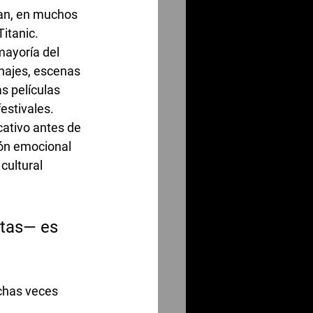
ran, en muchos 
itanic. 
mayoría del 
najes, escenas 
s películas 
estivales. 
cativo antes de 
ión emocional 
cultural 
stas— es 
chas veces 