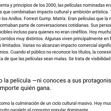
enta y principios de los 2000, las películas nominadas e
s que combinaban impacto cultural y ambición artística. T
e los Anillos. Forrest Gump. Matrix. Eran películas que la 
 Formaban parte de conversaciones cotidianas. Sus perso
cibles incluso para quienes no eran cinéfilos. Hoy mucha
orridos muy distintos. Algunas viven principalmente en f
 limitados. Varias no alcanzan impacto comercial signifi
ios. Cuando el público no reconoce los títulos, la conex
a de que las películas sean malas. Se trata de visibilidad 
to la película —ni conoces a sus protagoni
 importe quién gana. 
como la culminación de un ciclo cultural masivo. Hoy mu
cuito paralelo al consumo popular dominante.