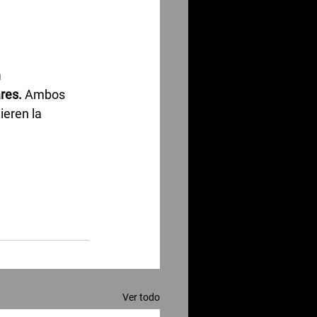
 
res.
 Ambos 
eren la 
Ver todo