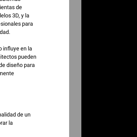
ientas de 
los 3D, y la 
sionales para 
idad.
influye en la 
uitectos pueden 
 de diseño para 
amente 
nalidad de un 
rar la 