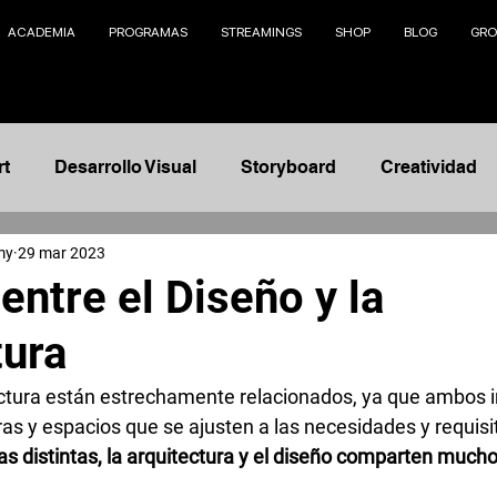
ACADEMIA
PROGRAMAS
STREAMINGS
SHOP
BLOG
GRO
rt
Desarrollo Visual
Storyboard
Creatividad
my
29 mar 2023
Animación
Modelado 3D
Management
Na
entre el Diseño y la
tura
nto
Ilustración
Fundamentos
Concept Design
tectura están estrechamente relacionados, ya que ambos i
as y espacios que se ajusten a las necesidades y requisit
telling
AI
s distintas, la arquitectura y el diseño comparten muchos