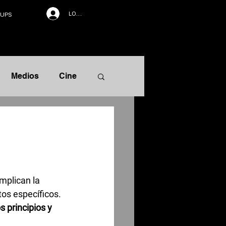
LOG IN
UPS
Medios
Cine
rrativa
mplican la 
os específicos. 
 principios y 