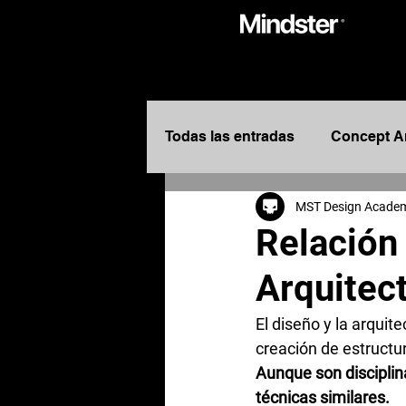
Todas las entradas
Concept A
MST Design Acade
Entretenimiento
Design
Relación 
Arquitec
Diseñadores de Entretenimie
El diseño y la arqui
creación de estructur
Concept Designers
Story
Aunque son disciplina
técnicas similares.