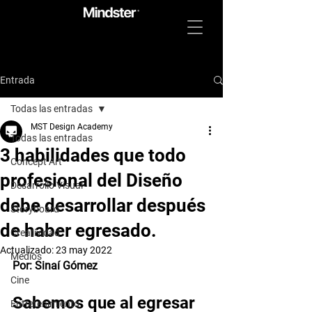
Entrada
Todas las entradas
MST Design Academy
Todas las entradas
3 habilidades que todo
Concept Art
profesional del Diseño
Desarrollo Visual
debe desarrollar después
Storyboard
de haber egresado.
Creatividad
Actualizado:
23 may 2022
Medios
Por: Sinaí Gómez 
Cine
Sabemos que al egresar 
Entretenimiento