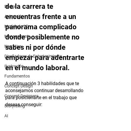
de la carrera te 
Design
encuentras frente a un 
Animación
panorama complicado 
Modelado 3D
donde posiblemente no 
Management
sabes ni por dónde 
Narrativa
empezar para adentrarte 
Diseñadores de Entretenimiento
Ilustración
en el mundo laboral. 
Fundamentos
A continuación 3 habilidades que te 
Concept Design
aconsejamos continuar desarrollando 
Concept Designers
para posicionarte en el trabajo que 
deseas conseguir: 
Storytelling
AI