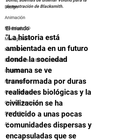
Bomb, además de diseñar Volund para la 
demostración de Blacksmith.
Design
Animación
El mundo
Modelado 3D
"La historia está 
Management
ambientada en un futuro 
Narrativa
donde la sociedad 
Diseñadores de Entretenimiento
humana se ve 
Ilustración
transformada por duras 
Fundamentos
realidades biológicas y la 
Concept Design
civilización se ha 
Concept Designers
reducido a unas pocas 
Storytelling
comunidades dispersas y 
AI
encapsuladas que se 