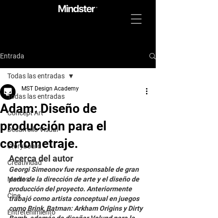
Entrada
Todas las entradas
MST Design Academy
Todas las entradas
Adam: Diseño de
Concept Art
producción para el
Desarrollo Visual
cortometraje.
Storyboard
Acerca del autor
Creatividad
Georgi Simeonov fue responsable de gran 
Medios
parte de la dirección de arte y el diseño de 
producción del proyecto. Anteriormente 
Cine
trabajó como artista conceptual en juegos 
como Brink, Batman: Arkham Origins y Dirty 
Entretenimiento