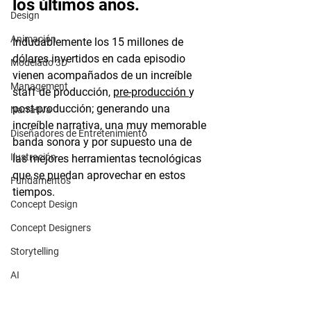
los últimos años. 
Design
Animación
Indudablemente los 15 millones de 
dólares invertidos en cada episodio 
Modelado 3D
vienen acompañados de un increíble 
Management
staff de producción, 
pre-producción 
y 
post-producción; generando una 
Narrativa
increíble narrativa, una muy memorable 
Diseñadores de Entretenimiento
banda sonora y por supuesto una de 
Ilustración
las mejores herramientas tecnológicas 
que se puedan aprovechar en estos 
Fundamentos
tiempos. 
Concept Design
Concept Designers
Storytelling
AI