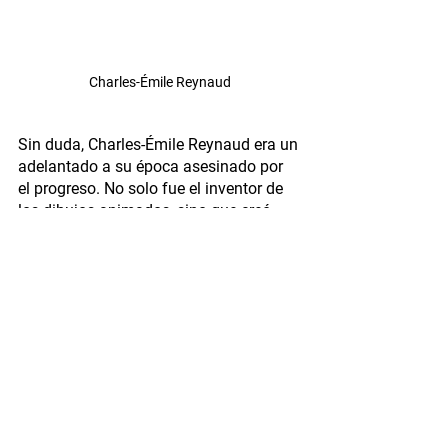
Charles-Émile Reynaud
Sin duda, Charles-Émile Reynaud era un 
adelantado a su época asesinado por 
el progreso. No solo fue el inventor de 
los dibujos animados, sino que creó 
algo muy similar al cine cuando nadie 
aún soñaba que algo así podía existir. 
Reynaud fue, sin saberlo, uno de los 
seres humanos más importantes de la 
historia.
Creatividad
Design