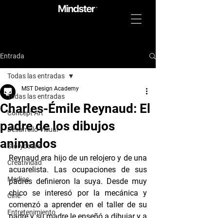
Entrada
Todas las entradas
MST Design Academy
Todas las entradas
Charles-Émile Reynaud: El
Concept Art
padre de los dibujos
Desarrollo Visual
animados
Storyboard
Reynaud era hijo de un relojero y de una 
Creatividad
acuarelista. Las ocupaciones de sus 
Medios
padres definieron la suya. Desde muy 
chico se interesó por la mecánica y 
Cine
comenzó a aprender en el taller de su 
Entretenimiento
padre y su madre le enseñó a dibujar y a 