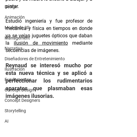
pintar.
Design
Animación
Estudió ingeniería y fue profesor de 
Modelado 3D
mecánica y física en tiempos en donde 
ya se veían juguetes ópticos que daban 
Management
la 
ilusión de movimiento
 mediante 
Narrativa
secuencias de imágenes. 
Diseñadores de Entretenimiento
Reynaud se interesó mucho por 
Ilustración
esta nueva técnica y se aplicó a 
Fundamentos
perfeccionar los rudimentarios 
aparatos que plasmaban esas 
Concept Design
imágenes ilusorias. 
Concept Designers
Storytelling
AI