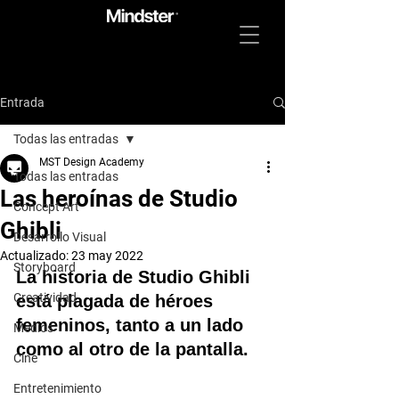
Entrada
Todas las entradas
MST Design Academy
Todas las entradas
Las heroínas de Studio
Concept Art
Ghibli
Desarrollo Visual
Actualizado:
23 may 2022
Storyboard
La historia de Studio Ghibli 
Creatividad
está plagada de héroes 
femeninos, tanto a un lado 
Medios
como al otro de la pantalla.
Cine
Entretenimiento