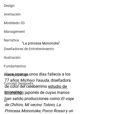
Design
Animación
Modelado 3D
Management
Narrativa
"La princesa Mononoke"
Diseñadores de Entretenimiento
Ilustración
Fundamentos
Hace apenas unos días fallecía a los 
Concept Design
77 años 
Michiyo Yasuda
, diseñadora 
Concept Designers
de color del celebérrimo 
estudio de 
animación
 japonés de cuyas manos 
Storytelling
han salido producciones como 
El viaje 
AI
de Chihiro
, 
Mi vecino Totoro
, 
La 
Princesa Mononoke
, 
Porco Rosso
 y un 