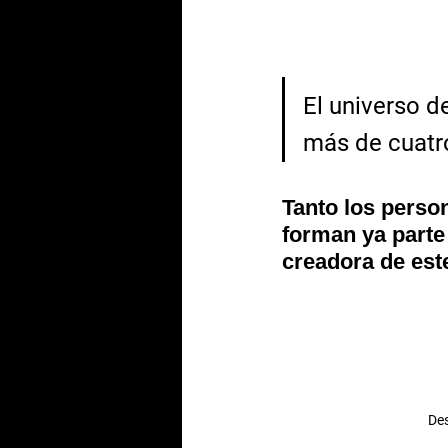
El universo d
más de cuatr
Tanto los person
forman ya parte 
creadora de este
Des