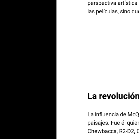
perspectiva artístic
las películas, sino q
La revolució
La influencia de McQu
paisajes.
 Fue él qui
Chewbacca, R2-D2, C