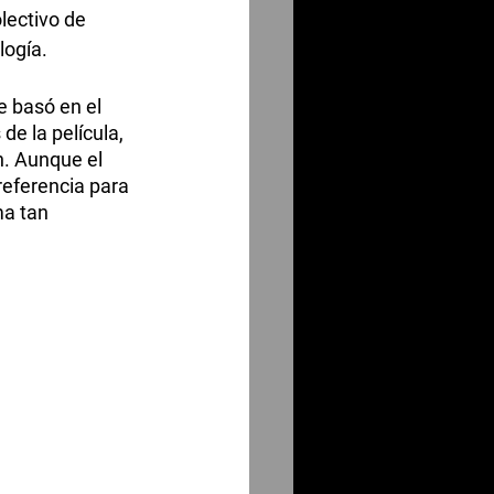
lectivo de 
logía.
e basó en el 
e la película, 
. Aunque el 
referencia para 
a tan 