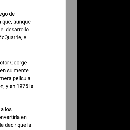
ego de 
a que, aunque 
l desarrollo 
cQuarrie, el 
rector George 
 en su mente. 
mera película 
, y en 1975 le 
a los 
nvertiría en 
e decir que la 