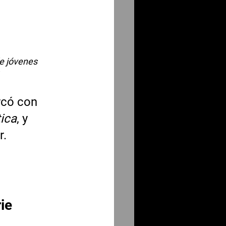
e jóvenes 
rcó con 
tica
, y 
r.
ie