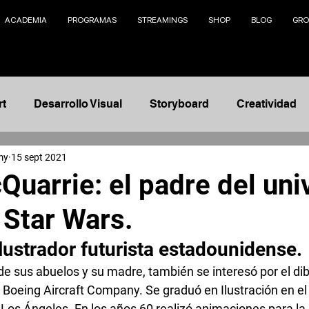
ACADEMIA
PROGRAMAS
STREAMINGS
SHOP
BLOG
GRO
rt
Desarrollo Visual
Storyboard
Creatividad
my
15 sept 2021
Animación
Modelado 3D
Management
Na
Quarrie: el padre del uni
 Star Wars.
nto
Ilustración
Fundamentos
Concept Design
lustrador futurista estadounidense. 
telling
AI
de sus abuelos y su madre, también se interesó por el dib
 Boeing Aircraft Company. Se graduó en Ilustración en el
Los Ángeles. En los años 60 realizó 
animaciones
 para la