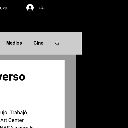
LOG IN
UPS
Medios
Cine
rrativa
verso
ujo. Trabajó 
 Art Center 
 NASA y para la 