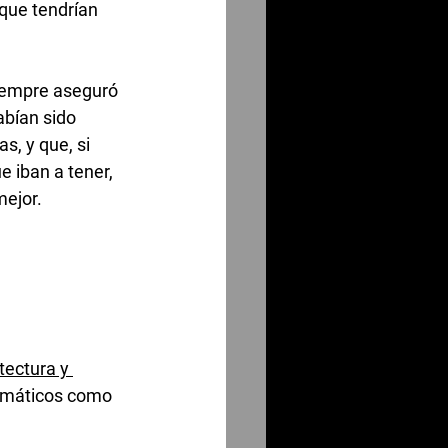
que tendrían 
iempre aseguró 
abían sido 
s, y que, si 
e iban a tener, 
mejor.
tectura y 
lemáticos como 