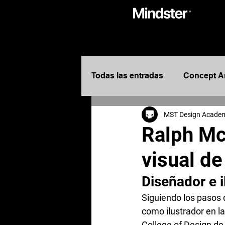
Todas las entradas
Concept A
MST Design Acade
Entretenimiento
Design
Ralph Mc
visual de
Diseñadores de Entretenimie
Diseñador e i
Concept Designers
Story
Siguiendo los pasos 
como ilustrador en la
College of Design de 